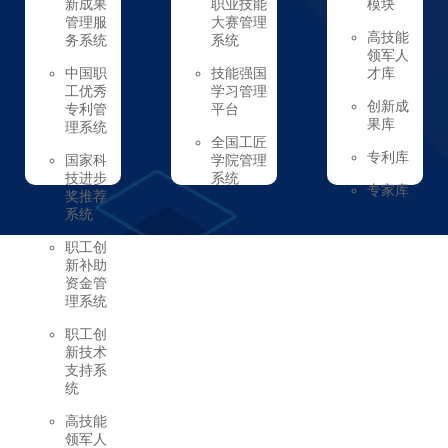
新成果
职业技能
模块
管理服
大赛管理
>
高技能
务系统
系统
>
领军人
>
中国职
技能强国
才库
工优秀
学习管理
>
创新成
专利管
平台
>
果库
理系统
全国工匠
>
>
专利库
国家科
学院管理
>
技进步
系统
>
专家库
奖推荐
>
系统
>
职工创
新补助
资金管
理系统
>
职工创
新技术
支持系
统
>
高技能
领军人